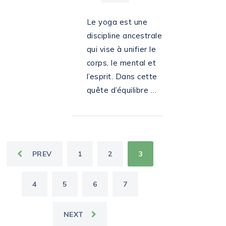
Le yoga est une
discipline ancestrale
qui vise à unifier le
corps, le mental et
l’esprit. Dans cette
quête d’équilibre …
PAGINATION
PREV
1
2
3
DES
PUBLICATIONS
4
5
6
7
NEXT