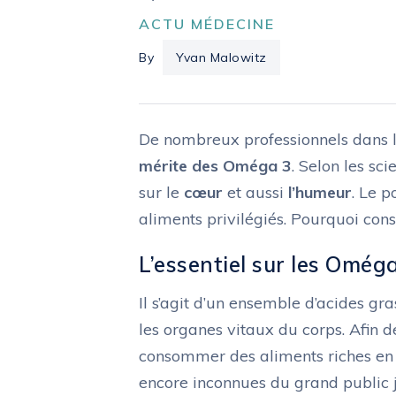
ACTU MÉDECINE
By
Yvan Malowitz
De nombreux professionnels dans l
mérite des Oméga 3
. Selon les sc
sur le
cœur
et aussi
l’humeur
. Le p
aliments privilégiés. Pourquoi co
L’essentiel sur les Omég
Il s’agit d’un ensemble d’acides gr
les organes vitaux du corps. Afin d
consommer des aliments riches en 
encore inconnues du grand public j