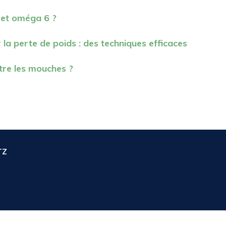
 et oméga 6 ?
 la perte de poids : des techniques efficaces
ntre les mouches ?
TZ