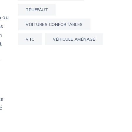
TRUFFAUT
n au
VOITURES CONFORTABLES
ns
n
VTC
VÉHICULE AMÉNAGÉ
.
.
ns
é